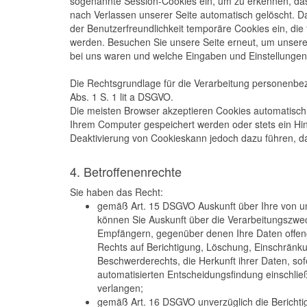
sogenannte Session-Cookies ein, um zu erkennen, das
nach Verlassen unserer Seite automatisch gelöscht. Da
der Benutzerfreundlichkeit temporäre Cookies ein, die
werden. Besuchen Sie unsere Seite erneut, um unsere 
bei uns waren und welche Eingaben und Einstellungen 
Die Rechtsgrundlage für die Verarbeitung personenbezo
Abs. 1 S. 1 lit a DSGVO.
Die meisten Browser akzeptieren Cookies automatisch.
Ihrem Computer gespeichert werden oder stets ein Hinw
Deaktivierung von Cookieskann jedoch dazu führen, da
4. Betroffenenrechte
Sie haben das Recht:
gemäß Art. 15 DSGVO Auskunft über Ihre von u
können Sie Auskunft über die Verarbeitungszwe
Empfängern, gegenüber denen Ihre Daten offeng
Rechts auf Berichtigung, Löschung, Einschränk
Beschwerderechts, die Herkunft ihrer Daten, so
automatisierten Entscheidungsfindung einschließ
verlangen;
gemäß Art. 16 DSGVO unverzüglich die Berichtig