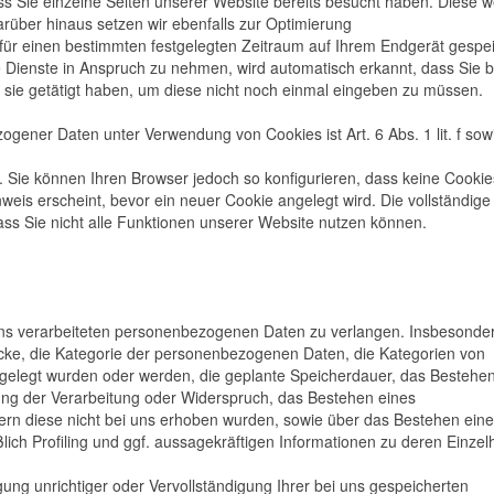
s Sie einzelne Seiten unserer Website bereits besucht haben. Diese 
rüber hinaus setzen wir ebenfalls zur Optimierung
 für einen bestimmten festgelegten Zeitraum auf Ihrem Endgerät gespe
Dienste in Anspruch zu nehmen, wird automatisch erkannt, dass Sie b
sie getätigt haben, um diese nicht noch einmal eingeben zu müssen.
gener Daten unter Verwendung von Cookies ist Art. 6 Abs. 1 lit. f sowi
 Sie können Ihren Browser jedoch so konfigurieren, dass keine Cookie
eis erscheint, bevor ein neuer Cookie angelegt wird. Die vollständige
ss Sie nicht alle Funktionen unserer Website nutzen können.
ns verarbeiteten personenbezogenen Daten zu verlangen. Insbesonde
cke, die Kategorie der personenbezogenen Daten, die Kategorien von
elegt wurden oder werden, die geplante Speicherdauer, das Bestehen
ung der Verarbeitung oder Widerspruch, das Bestehen eines
fern diese nicht bei uns erhoben wurden, sowie über das Bestehen eine
lich Profiling und ggf. aussagekräftigen Informationen zu deren Einzel
ung unrichtiger oder Vervollständigung Ihrer bei uns gespeicherten