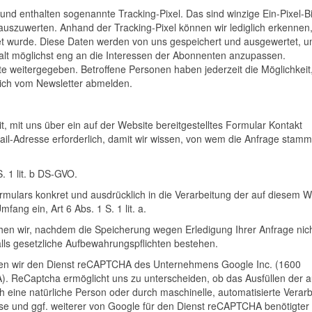
 enthalten sogenannte Tracking-Pixel. Das sind winzige Ein-Pixel-Bil
 auszuwerten. Anhand der Tracking-Pixel können wir lediglich erkennen
net wurde. Diese Daten werden von uns gespeichert und ausgewertet, 
alt möglichst eng an die Interessen der Abonnenten anzupassen.
 weitergegeben. Betroffene Personen haben jederzeit die Möglichkeit,
sich vom Newsletter abmelden.
it, mit uns über ein auf der Website bereitgestelltes Formular Kontakt
ail-Adresse erforderlich, damit wir wissen, von wem die Anfrage stamm
. 1 lit. b DS-GVO.
rmulars konkret und ausdrücklich in die Verarbeitung der auf diesem 
ang ein, Art 6 Abs. 1 S. 1 lit. a.
en wir, nachdem die Speicherung wegen Erledigung Ihrer Anfrage nic
falls gesetzliche Aufbewahrungspflichten bestehen.
en wir den Dienst reCAPTCHA des Unternehmens Google Inc. (1600
. ReCaptcha ermöglicht uns zu unterscheiden, ob das Ausfüllen der a
h eine natürliche Person oder durch maschinelle, automatisierte Verar
esse und ggf. weiterer von Google für den Dienst reCAPTCHA benötigter