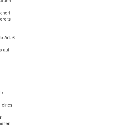
werden
ichert
ereits
e Art. 6
s auf
re
 eines
r
heiten