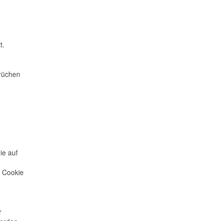
t.
prüchen
ie auf
m Cookie
ir