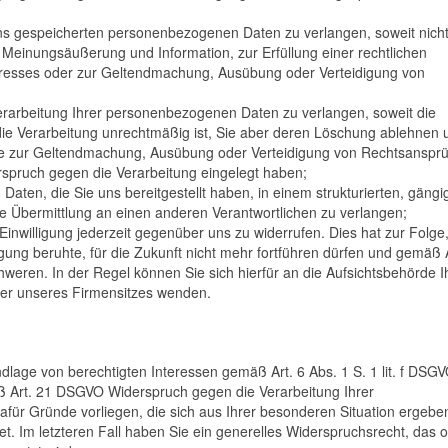
s gespeicherten personenbezogenen Daten zu verlangen, soweit nicht
 Meinungsäußerung und Information, zur Erfüllung einer rechtlichen
teresses oder zur Geltendmachung, Ausübung oder Verteidigung von
rarbeitung Ihrer personenbezogenen Daten zu verlangen, soweit die
, die Verarbeitung unrechtmäßig ist, Sie aber deren Löschung ablehnen 
ese zur Geltendmachung, Ausübung oder Verteidigung von Rechtsanspr
spruch gegen die Verarbeitung eingelegt haben;
en, die Sie uns bereitgestellt haben, in einem strukturierten, gäng
e Übermittlung an einen anderen Verantwortlichen zu verlangen;
Einwilligung jederzeit gegenüber uns zu widerrufen. Dies hat zur Folge
ligung beruhte, für die Zukunft nicht mehr fortführen dürfen und gemäß 
weren. In der Regel können Sie sich hierfür an die Aufsichtsbehörde I
oder unseres Firmensitzes wenden.
age von berechtigten Interessen gemäß Art. 6 Abs. 1 S. 1 lit. f DSG
ß Art. 21 DSGVO Widerspruch gegen die Verarbeitung Ihrer
ür Gründe vorliegen, die sich aus Ihrer besonderen Situation ergebe
t. Im letzteren Fall haben Sie ein generelles Widerspruchsrecht, das 