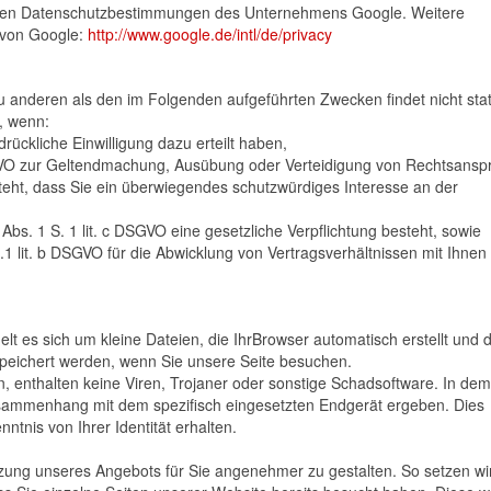
enden Datenschutzbestimmungen des Unternehmens Google. Weitere
r von Google:
http://www.google.de/intl/de/privacy
zu anderen als den im Folgenden aufgeführten Zwecken findet nicht stat
r, wenn:
drückliche Einwilligung dazu erteilt haben,
 DSGVO zur Geltendmachung, Ausübung oder Verteidigung von Rechtsans
teht, dass Sie ein überwiegendes schutzwürdiges Interesse an der
 Abs. 1 S. 1 lit. c DSGVO eine gesetzliche Verpflichtung besteht, sowie
S.1 lit. b DSGVO für die Abwicklung von Vertragsverhältnissen mit Ihnen
lt es sich um kleine Dateien, die IhrBrowser automatisch erstellt und d
speichert werden, wenn Sie unsere Seite besuchen.
, enthalten keine Viren, Trojaner oder sonstige Schadsoftware. In de
Zusammenhang mit dem spezifisch eingesetzten Endgerät ergeben. Dies
ntnis von Ihrer Identität erhalten.
utzung unseres Angebots für Sie angenehmer zu gestalten. So setzen w