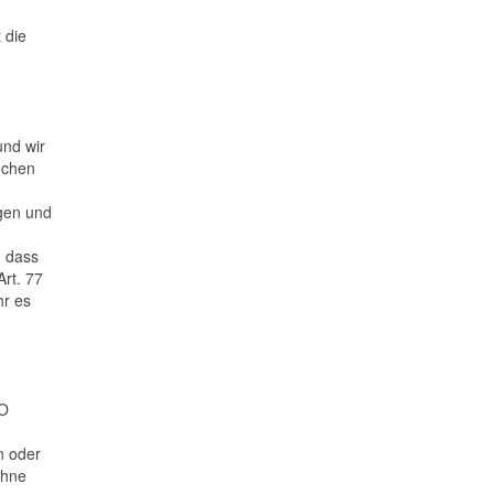
 die
und wir
üchen
igen und
, dass
Art. 77
hr es
VO
n oder
ohne