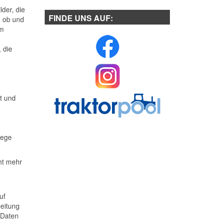
der, die
FINDE UNS AUF:
, ob und
um
 die
t und
Wege
ht mehr
uf
beitung
 Daten